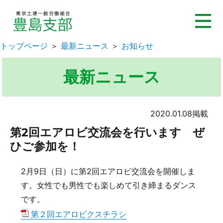
トップページ
＞
最新ニュース
＞
お知らせ
最新ニュース
2020.01.08掲載
第2回エアロビ交流会を行います ぜ
ひご参加を！
2月9日（日）に第2回エアロビ交流会を開催しま
す。
女性でも男性でも楽しめて引き締まるダンス
です。
第２回エアロビクスチラシ